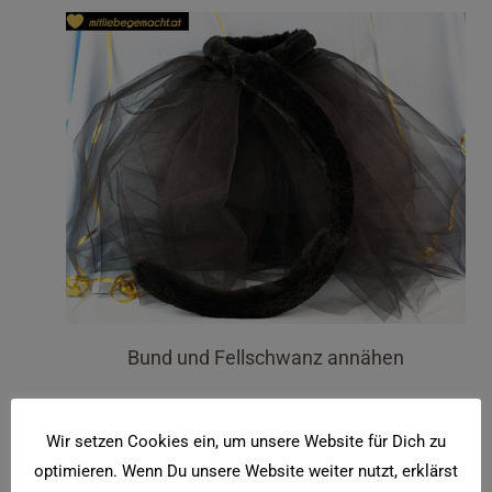
Bund und Fellschwanz annähen
Den Rock habe ich hinten offen gelassen –
Wir setzen Cookies ein, um unsere Website für Dich zu
man kann natürlich alle Schichten zunähen,
optimieren. Wenn Du unsere Website weiter nutzt, erklärst
ist aber nicht unbedingt nötig, da sich die