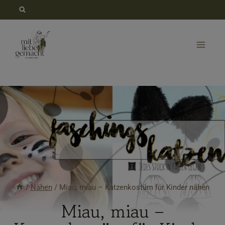
Zum
Inhalt
springen
/
Nähen
/
Miau, miau – Katzenkostüm für Kinder nähen
Miau, miau –