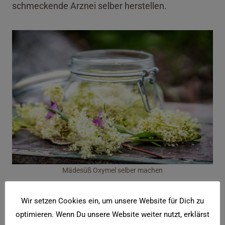
schmeckende Arznei selber herstellen.
Mädesüß Oxymel selber machen
Wir setzen Cookies ein, um unsere Website für Dich zu
Zutaten für das Mädesüß Oxymel
optimieren. Wenn Du unsere Website weiter nutzt, erklärst