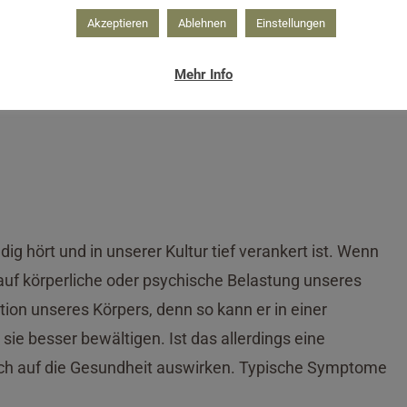
Akzeptieren
Ablehnen
Einstellungen
Mehr Info
in stressigen Zeiten
ig hört und in unserer Kultur tief verankert ist. Wenn
auf körperliche oder psychische Belastung unseres
tion unseres Körpers, denn so kann er in einer
sie besser bewältigen. Ist das allerdings eine
 sich auf die Gesundheit auswirken. Typische Symptome