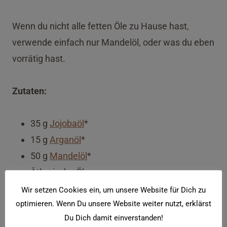
Wenn du nicht alle fetten Öle zu Hause hast,
verwende einfach nur Mandelöl, oder was du eben
vorrätig hast.
Zutaten:
35 g
Jojobaöl
*
15 g
Arganöl
*
50 g
Mandelöl
*
Ätherische Öle:
10 Tropfen
Ingwer
*
Wir setzen Cookies ein, um unsere Website für Dich zu
optimieren. Wenn Du unsere Website weiter nutzt, erklärst
5 Tropfen
Rosmarin
*
Du Dich damit einverstanden!
10 Tropfen
Grapefruit
*