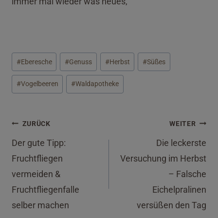
immer mal wieder was neues,
Schlagworte:
#
Eberesche
#
Genuss
#
Herbst
#
Süßes
#
Vogelbeeren
#
Waldapotheke
Beitragsnavigation
ZURÜCK
WEITER
Der gute Tipp:
Die leckerste
Fruchtfliegen
Versuchung im Herbst
vermeiden &
– Falsche
Fruchtfliegenfalle
Eichelpralinen
selber machen
versüßen den Tag