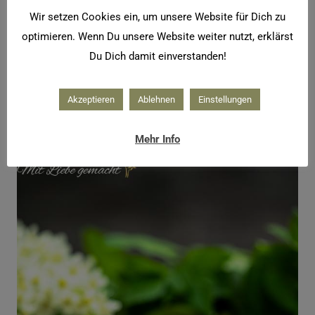
Mit einem Mixer fein zerkleinern, bis eine Art
Wir setzen Cookies ein, um unsere Website für Dich zu
Paste entsteht.
optimieren. Wenn Du unsere Website weiter nutzt, erklärst
Du Dich damit einverstanden!
Das Salz auf ein Backpapier aufstreichen und
trocknen lassen.
Akzeptieren
Ablehnen
Einstellungen
Die festen Klumpen nochmals fein mixen und
in Gläser abfüllen.
Mehr Info