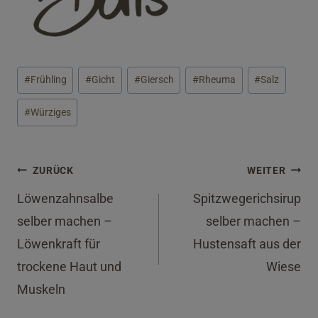
Schlagworte:
#
Frühling
#
Gicht
#
Giersch
#
Rheuma
#
Salz
#
Würziges
Beitragsnavigation
ZURÜCK
WEITER
Löwenzahnsalbe
Spitzwegerichsirup
selber machen –
selber machen –
Löwenkraft für
Hustensaft aus der
trockene Haut und
Wiese
Muskeln