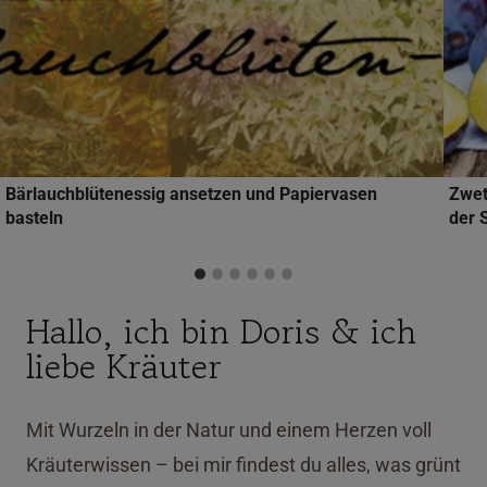
Bärlauchblütenessig ansetzen und Papiervasen
Zwet
basteln
der 
Hallo, ich bin Doris & ich
liebe Kräuter
Mit Wurzeln in der Natur und einem Herzen voll
Kräuterwissen – bei mir findest du alles, was grünt