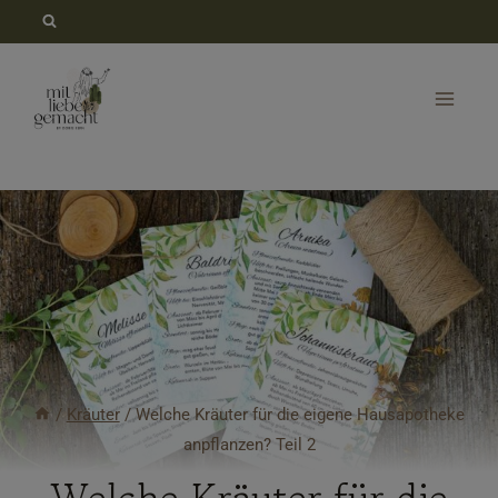
Zum
Inhalt
springen
/
Kräuter
/
Welche Kräuter für die eigene Hausapotheke
anpflanzen? Teil 2
Welche Kräuter für die