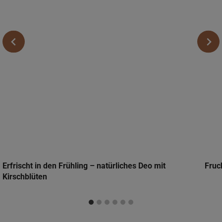
Erfrischt in den Frühling – natürliches Deo mit
Fruc
Kirschblüten