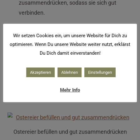
zusammendrücken, sodass sie sich gut
verbinden.
Wir setzen Cookies ein, um unsere Website für Dich zu
optimieren. Wenn Du unsere Website weiter nutzt, erklärst
Form befüllen
Du Dich damit einverstanden!
Anschließend vorsichtig auseinander
Akzeptieren
Ablehnen
Einstellungen
nehmen. Sollten sich die Form nicht gleich
lösen mit dem Finger oder einem Löffel leicht
Mehr Info
auf die Form klopfen.
Ostereier befüllen und gut zusammendrücken